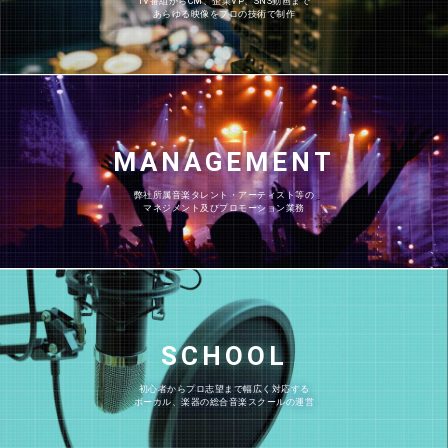
TV番組からCM、企業VP、SNS動画まで
あらゆる映像をプロの技術で制作
MANAGEMENT
弊社所属音楽タレント・アーティスト等の
マネジメント及びプロモーション業務
SCHOOL
初心者からプロ志望まで幅広く対応する
ボーカル、楽器の総合音楽スクールの運営