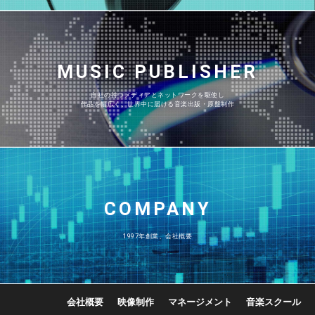
MUSIC PUBLISHER
自社の持つメディアとネットワークを駆使し
作品を幅広く、世界中に届ける音楽出版・原盤制作
COMPANY
1997年創業、会社概要
会社概要
映像制作
マネージメント
音楽スクール